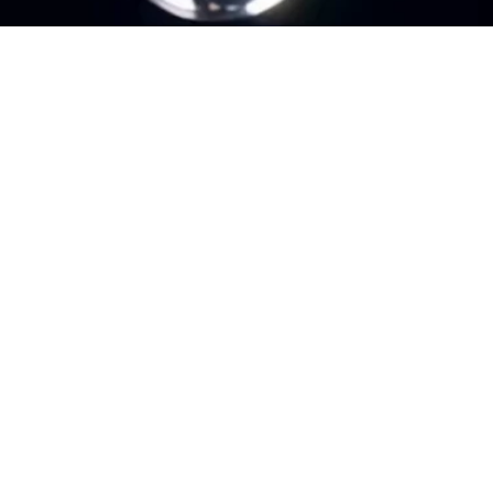
О проекте
С 2026 года мы начали
формирование базы
сильнейших специалистов
креативной отрасли. Цель:
создать открытую карту
профессионалов,
самодостаточную
экосистему, где
заказчикам, агентствам
и специалистам проще
искать друг друга. Реестры
получили простую
запоминающуюся
лексику — «Звёзды».
Согласно принципу
составления звёздных
списков, персоны
с наиболее выдающимся
весом входят в шорт-лист,
а лонг-лист объединяет
профессионалов, которых
рынок считает значимыми.
Метод отбора
не претендует
на абсолютную
объективность, опирается
на анкетирование
профсообщества
и перекрёстную
верификацию данных: опыт,